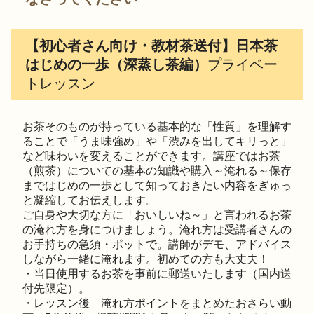
【初心者さん向け・教材茶送付】日本茶
はじめの一歩（深蒸し茶編）
プライベー
トレッスン
お茶そのものが持っている基本的な「性質」を理解す
ることで「うま味強め」や「渋みを出してキリっと」
など味わいを変えることができます。講座ではお茶
（煎茶）についての基本の知識や購入～淹れる～保存
まではじめの一歩として知っておきたい内容をぎゅっ
と凝縮してお伝えします。
ご自身や大切な方に「おいしいね～」と言われるお茶
の淹れ方を身につけましょう。淹れ方は受講者さんの
お手持ちの急須・ポットで。講師がデモ、アドバイス
しながら一緒に淹れます。初めての方も大丈夫！
・当日使用するお茶を事前に郵送いたします（国内送
付先限定）。
・レッスン後 淹れ方ポイントをまとめたおさらい動