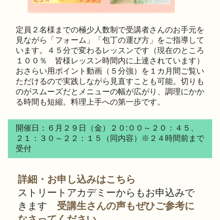
定員２名様までの極少人数制で受講者さんのお手元を
見ながら「フォーム」「包丁の運び方」をご指導して
います。４５分で変わるレッスンです（現在のところ
１００％ 皆様レッスン時間内に上達されています）
おさらい用ポイント動画（５分強）を１カ月間ご覧い
ただけるので実践しながら見直すことも可能。切りも
のがスムーズだとメニューの幅が広がり、調理にかか
る時間も短縮。料理上手への第一歩です。
開催日：６月２９日（金）２０:００～２０：４５、
２１：３０～２２：１５（同内容）※２４時間前まで
受付
詳細・お申し込みはこちら
ストリートアカデミーからもお申込みで
きます
受講生さんの声もぜひご参考に
なさってください